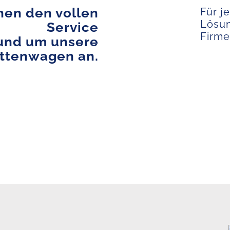
nen den vollen
Für j
Lösun
Service
Firme
und um unsere
ettenwagen an.
en 2 u. 1 mit