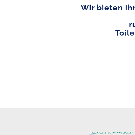
Wir bieten Ih
r
Toil
Exklusiver Toilettenwag