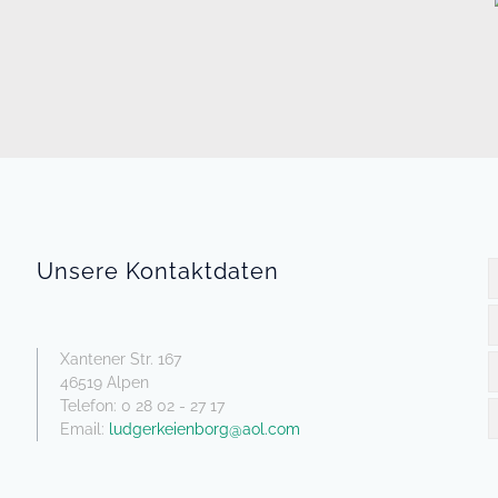
ohne Tank
Toilet
tsche und
Unte
ernisse
Unsere Kontaktdaten
Xantener Str. 167
46519 Alpen
Telefon: 0 28 02 - 27 17
Email:
ludgerkeienborg@aol.com