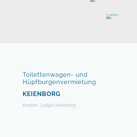
schönem Farbdesign 
Hüpfburg Kuh mit Ru
integrierten Hind
Toilettenwagen- und
Hüpfburgenvermietung
KEIENBORG
Inhaber: Ludger Keienborg